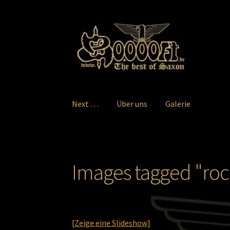
Zur
Zum
Navigation
Inhalt
springen
springen
Next …
Über uns
Galerie
Images tagged "roc
[Zeige eine Slideshow]