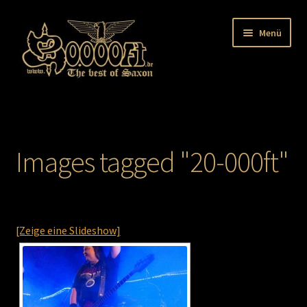
Zur
Zum
Menü
Navigation
Inhalt
springen
springen
Startseite
Next …
Images tagged "20-000ft"
Über uns
Galerie
[Zeige eine Slideshow]
Info
Impressum